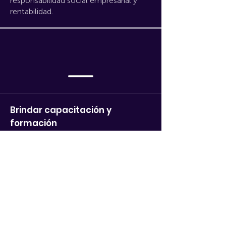
responsabilidad social empresarial y
rentabilidad.
Brindar capacitación y
formación
en el negocio y en las tecnologías
aplicadas a nuestro equipo de trabajo.