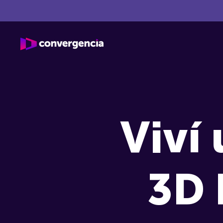
Viví
3D 