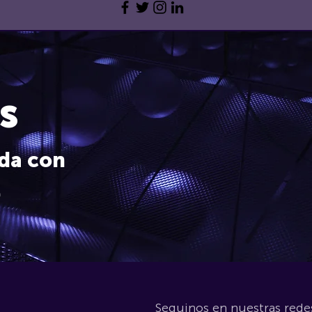
s
da con
.
Seguinos en nuestras rede